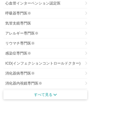
心血管インターベンション認定医
呼吸器専門医※
気管支鏡専門医
アレルギー専門医※
リウマチ専門医※
感染症専門医※
ICD(インフェクションコントロールドクター)
消化器病専門医※
消化器内視鏡専門医※
がん治療認定専門医
すべて見る
がん薬物療法専門医※
肝臓専門医※