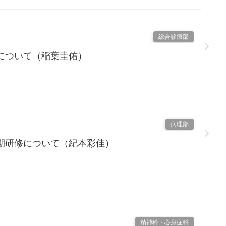
総合診療部
について（稲葉圭佑）
病理部
期研修について（紀本彩佳）
精神科・心身症科