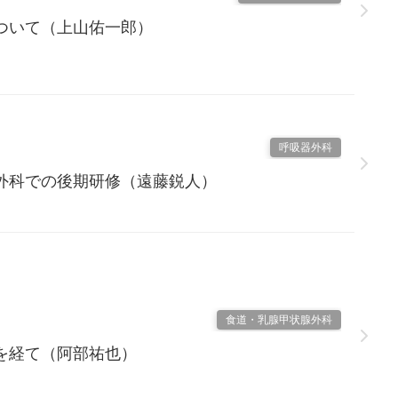
ついて（上山佑一郎）
呼吸器外科
瘍外科での後期研修（遠藤鋭人）
食道・乳腺甲状腺外科
を経て（阿部祐也）