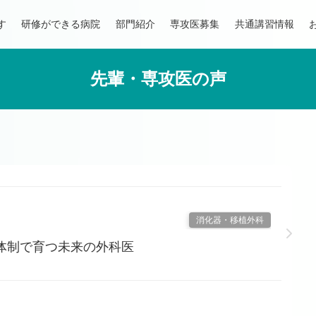
す
研修ができる病院
部門紹介
専攻医募集
共通講習情報
先輩・専攻医の声
消化器・移植外科
ow：新体制で育つ未来の外科医