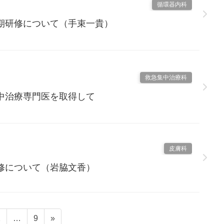
循環器内科
期研修について（手束一貴）
救急集中治療科
中治療専門医を取得して
皮膚科
修について（岩脇文香）
2
…
9
»