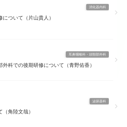
消化器内科
修について（片山貴人）
耳鼻咽喉科・頭頸部外科
部外科での後期研修について（青野佑香）
泌尿器科
て（角陸文哉）