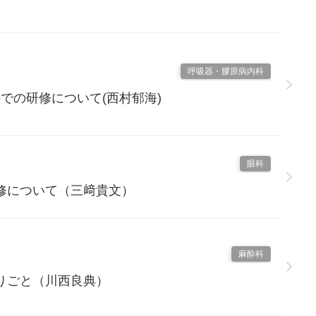
呼吸器・膠原病内科
での研修について(西村郁海)
眼科
修について（三﨑貴文）
麻酔科
りごと（川西良典）