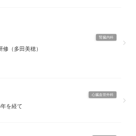
腎臓内科
研修（多田美穂）
心臓血管外科
5年を経て