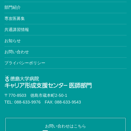
内分泌代謝科専門医※
部門紹介
糖尿病専門医※
専攻医募集
老年病専門医※
共通講習情報
動脈硬化専門医
お知らせ
高血圧専門医
お問い合わせ
血液専門医※
プライバシーポリシー
神経内科専門医※
臨床神経生理学会認定医
脳卒中専門医
〒770-8503 徳島市蔵本町2-50-1
認知症専門医
TEL: 088-633-9976 FAX: 088-633-9543
消化器外科専門医※
内視鏡外科技術認定医
お問い合わせはこちら