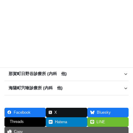
阿南医療センター (小児科)
徳島県立海部病院 (総合診療科 他)
美波町国民健康保険美波病院 (内科 外科他)
海陽町立海南病院 (内科 他)
那賀町立上那賀病院 (内科 外科 他)
那賀町日野谷診療所 (内科 他)
海陽町宍喰診療所 (内科 他)
Facebook
X
Bluesky
Threads
Hatena
LINE
Copy