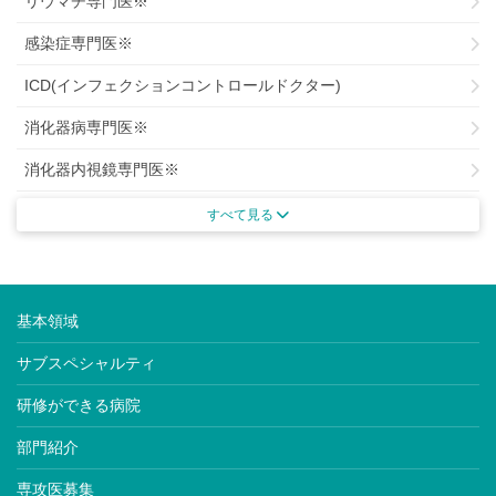
リウマチ専門医※
感染症専門医※
ICD(インフェクションコントロールドクター)
消化器病専門医※
消化器内視鏡専門医※
がん治療認定専門医
すべて見る
がん薬物療法専門医※
肝臓専門医※
基本領域
腎臓専門医※
サブスペシャルティ
透析専門医
研修ができる病院
内分泌代謝科専門医※
部門紹介
糖尿病専門医※
専攻医募集