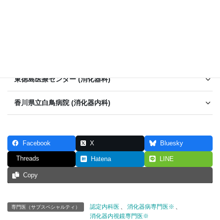
徳島県鳴門病院 (内科)
阿南医療センター (内科)
徳島県立三好病院 (消化器内科)
東徳島医療センター (消化器科)
香川県立白鳥病院 (消化器内科)
Facebook
X
Bluesky
Threads
Hatena
LINE
Copy
認定内科医
、
消化器病専門医※
、
専門医（サブスペシャルティ）
消化器内視鏡専門医※