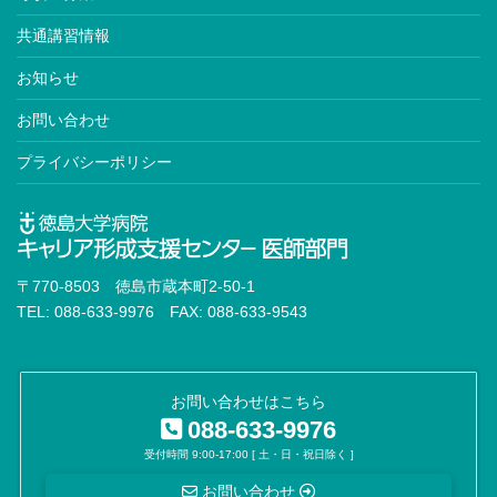
老年病専門医※
共通講習情報
動脈硬化専門医
お知らせ
高血圧専門医
お問い合わせ
血液専門医※
プライバシーポリシー
神経内科専門医※
臨床神経生理学会認定医
脳卒中専門医
〒770-8503 徳島市蔵本町2-50-1
認知症専門医
TEL: 088-633-9976 FAX: 088-633-9543
消化器外科専門医※
内視鏡外科技術認定医
お問い合わせはこちら
088-633-9976
移植認定医
受付時間 9:00-17:00 [ 土・日・祝日除く ]
がん治療認定医
お問い合わせ