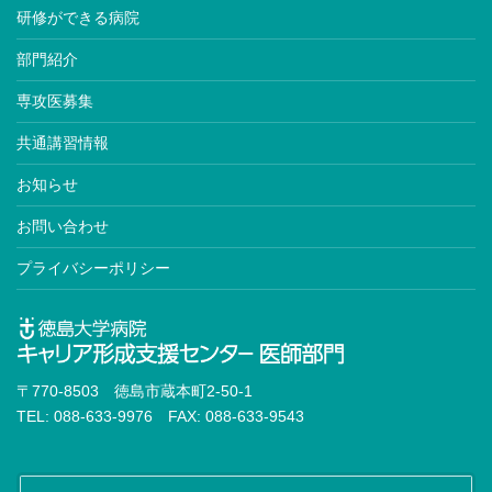
研修ができる病院
内分泌代謝科専門医※
部門紹介
糖尿病専門医※
専攻医募集
老年病専門医※
共通講習情報
動脈硬化専門医
お知らせ
高血圧専門医
お問い合わせ
血液専門医※
プライバシーポリシー
神経内科専門医※
臨床神経生理学会認定医
脳卒中専門医
〒770-8503 徳島市蔵本町2-50-1
認知症専門医
TEL: 088-633-9976 FAX: 088-633-9543
消化器外科専門医※