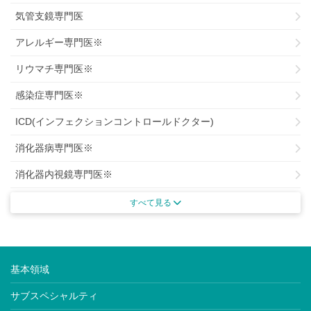
気管支鏡専門医
アレルギー専門医※
リウマチ専門医※
感染症専門医※
ICD(インフェクションコントロールドクター)
消化器病専門医※
消化器内視鏡専門医※
がん治療認定専門医
すべて見る
がん薬物療法専門医※
肝臓専門医※
基本領域
腎臓専門医※
サブスペシャルティ
透析専門医