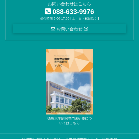
内視鏡外科技術認定医
お問い合わせはこちら
088-633-9976
移植認定医
受付時間 9:00-17:00 [ 土・日・祝日除く ]
がん治療認定医
お問い合わせ
小児外科専門医※
外科専門医
心臓血管外科専門医※
脈管専門医
胸部、腹部ステントグラフト実施医、指導医
血管内レーザー焼灼術実施医、指導医
植え込み型除細動器／ペーシングによる心不全治療実施医
消化器がん外科治療認定医
食道科認定医