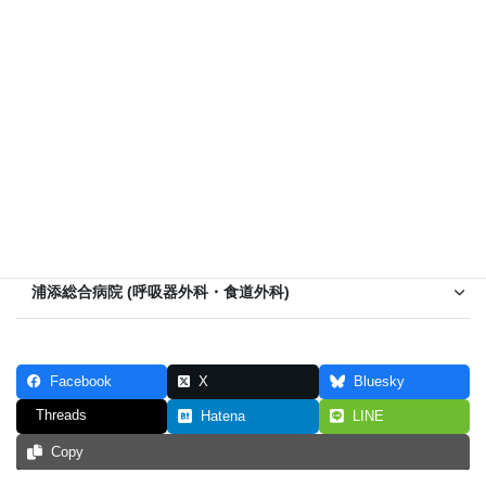
四国こどもとおとなの医療センター (外科)
高知赤十字病院 (呼吸器外科)
高知医療センター (消化器外科・一般外科)
高知病院 (呼吸器外科)
彩の国東大宮メディカルセンター (外科)
浦添総合病院 (呼吸器外科・食道外科)
Facebook
X
Bluesky
Threads
Hatena
LINE
Copy