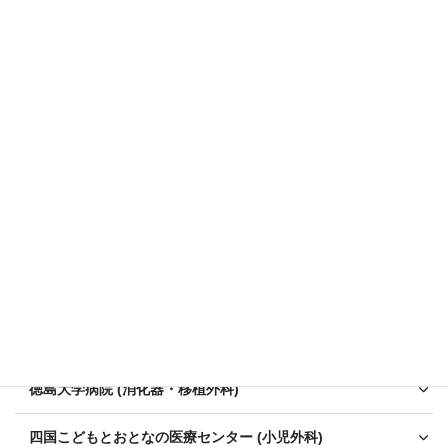
期間
3年
取得可能な専門医等
内視鏡外科技術認定医
医学博士
小児外科専門医※
研修を行う医療機関
徳島大学病院 (消化器・移植外科)
四国こどもとおとなの医療センター (小児外科)