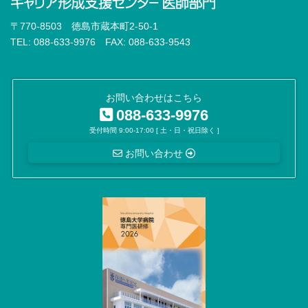
脳卒中専門医
〒770-8503 徳島市蔵本町2-50-1
認知症専門医
TEL: 088-633-9976 FAX: 088-633-9543
消化器外科専門医※
内視鏡外科技術認定医
お問い合わせはこちら
088-633-9976
移植認定医
受付時間 9:00-17:00 [ 土・日・祝日除く ]
がん治療認定医
お問い合わせ
小児外科専門医※
外科専門医
心臓血管外科専門医※
脈管専門医
胸部、腹部ステントグラフト実施医、指導医
血管内レーザー焼灼術実施医、指導医