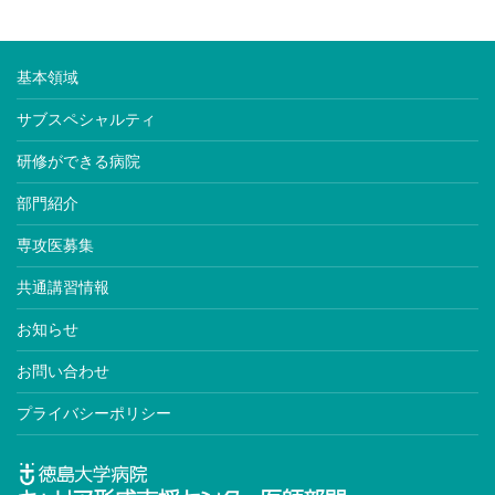
がん薬物療法専門医※
肝臓専門医※
基本領域
腎臓専門医※
サブスペシャルティ
透析専門医
研修ができる病院
内分泌代謝科専門医※
部門紹介
糖尿病専門医※
専攻医募集
老年病専門医※
共通講習情報
動脈硬化専門医
お知らせ
高血圧専門医
お問い合わせ
血液専門医※
プライバシーポリシー
神経内科専門医※
臨床神経生理学会認定医