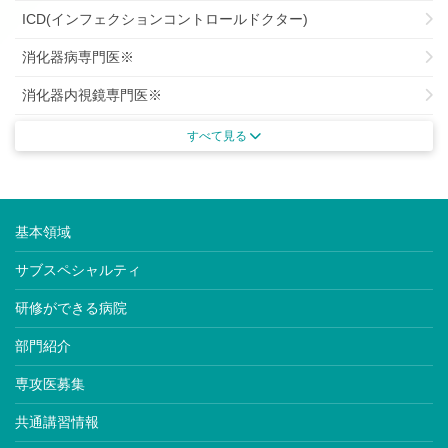
ICD(インフェクションコントロールドクター)
消化器病専門医※
消化器内視鏡専門医※
がん治療認定専門医
すべて見る
がん薬物療法専門医※
肝臓専門医※
基本領域
腎臓専門医※
サブスペシャルティ
透析専門医
研修ができる病院
内分泌代謝科専門医※
部門紹介
糖尿病専門医※
専攻医募集
老年病専門医※
共通講習情報
動脈硬化専門医