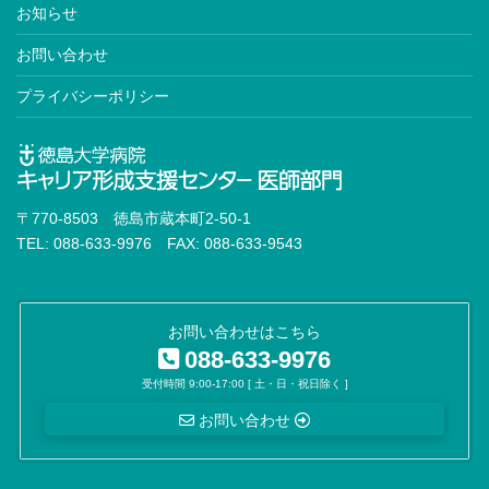
お知らせ
高血圧専門医
お問い合わせ
血液専門医※
プライバシーポリシー
神経内科専門医※
臨床神経生理学会認定医
脳卒中専門医
〒770-8503 徳島市蔵本町2-50-1
認知症専門医
TEL: 088-633-9976 FAX: 088-633-9543
消化器外科専門医※
内視鏡外科技術認定医
お問い合わせはこちら
088-633-9976
移植認定医
受付時間 9:00-17:00 [ 土・日・祝日除く ]
がん治療認定医
お問い合わせ
小児外科専門医※
外科専門医