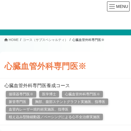
MENU
コース（サブスペシャルティ）
HOME
コース（サブスペシャルティ）
心臓血管外科専門医※
心臓血管外科専門医※
心臓血管外科専門医養成コース
循環器専門医※
医学博士
心臓血管外科専門医※
脈管専門医
胸部、腹部ステントグラフト実施医、指導医
血管内レーザー焼灼術実施医、指導医
植え込み型除細動器／ペーシングによる心不全治療実施医