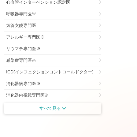
心血管インターベンション認定医
呼吸器専門医※
気管支鏡専門医
アレルギー専門医※
リウマチ専門医※
感染症専門医※
ICD(インフェクションコントロールドクター)
消化器病専門医※
消化器内視鏡専門医※
がん治療認定専門医
すべて見る
がん薬物療法専門医※
肝臓専門医※