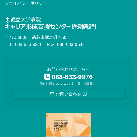
プライバシーポリシー
神経内科専門医※
臨床神経生理学会認定医
脳卒中専門医
〒770-8503 徳島市蔵本町2-50-1
認知症専門医
TEL: 088-633-9976 FAX: 088-633-9543
消化器外科専門医※
内視鏡外科技術認定医
お問い合わせはこちら
088-633-9976
移植認定医
受付時間 9:00-17:00 [ 土・日・祝日除く ]
がん治療認定医
お問い合わせ
小児外科専門医※
外科専門医
心臓血管外科専門医※
脈管専門医