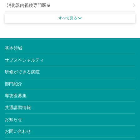
消化器内視鏡専門医※
がん治療認定専門医
すべて見る
がん薬物療法専門医※
肝臓専門医※
基本領域
腎臓専門医※
サブスペシャルティ
透析専門医
研修ができる病院
内分泌代謝科専門医※
部門紹介
糖尿病専門医※
専攻医募集
老年病専門医※
共通講習情報
動脈硬化専門医
お知らせ
高血圧専門医
お問い合わせ
血液専門医※