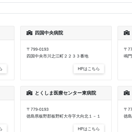
四国中央病院
〒799-0193
〒77
四国中央市川之江町２２３３番地
鳴門
ら
HPはこちら
とくしま医療センター東病院
〒779-0193
〒77
徳島県板野郡板野町大寺字大向北１－１
徳島
ら
HPはこちら