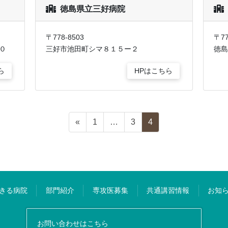
徳島県立三好病院
〒778-8503
〒77
０
三好市池田町シマ８１５ー２
徳島
ら
HPはこちら
«
1
…
3
4
きる病院
部門紹介
専攻医募集
共通講習情報
お知
お問い合わせはこちら