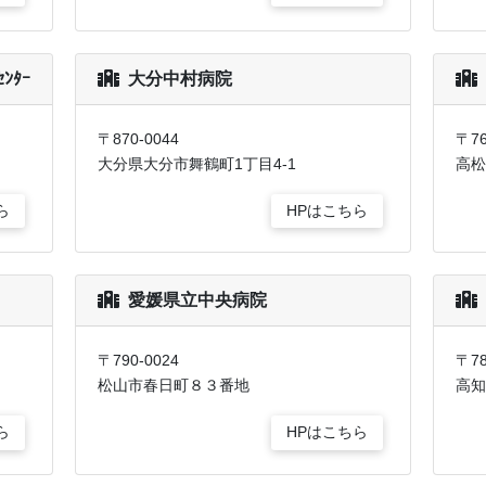
ﾀｰ
大分中村病院
〒870-0044
〒76
大分県大分市舞鶴町1丁目4-1
高松
ら
HPはこちら
愛媛県立中央病院
〒790-0024
〒78
松山市春日町８３番地
高知
ら
HPはこちら