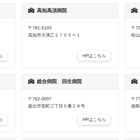
高知高須病院
〒781-5103
〒79
高知市大津乙２７０５ー１
松山
ら
HPはこちら
総合病院 回生病院
〒762-0007
〒77
坂出市室町三丁目５番２８号
徳島
ら
HPはこちら