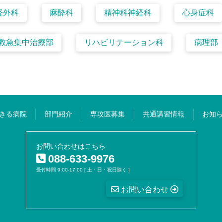
経外科
麻酔科
精神科神経科
心身症科
救急集中治療部
リハビリテーション科
病理部
きる病院
部門紹介
専攻医募集
共通講習情報
お知
お問い合わせはこちら
088-633-9976
受付時間 9:00-17:00 [ 土・日・祝日除く ]
お問い合わせ