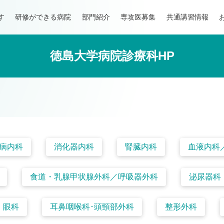
す
研修ができる病院
部門紹介
専攻医募集
共通講習情報
徳島大学病院診療科HP
病内科
消化器内科
腎臓内科
血液内科
食道・乳腺甲状腺外科／呼吸器外科
泌尿器科
眼科
耳鼻咽喉科･頭頸部外科
整形外科