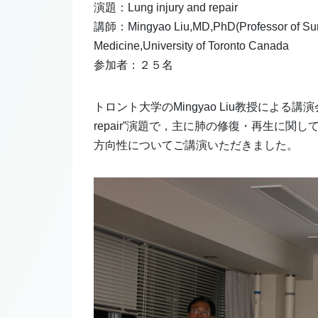
演題：Lung injury and repair
講師：Mingyao Liu,MD,PhD(Professor of Surge
Medicine,University of Toronto Canada
参加者：２５名
トロント大学のMingyao Liu教授による講演会
repair”演題で，主に肺の修復・再生に
方向性についてご講演いただきました。