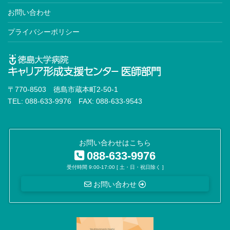
高血圧専門医
お問い合わせ
血液専門医※
プライバシーポリシー
神経内科専門医※
臨床神経生理学会認定医
脳卒中専門医
〒770-8503 徳島市蔵本町2-50-1
認知症専門医
TEL: 088-633-9976 FAX: 088-633-9543
消化器外科専門医※
内視鏡外科技術認定医
お問い合わせはこちら
088-633-9976
移植認定医
受付時間 9:00-17:00 [ 土・日・祝日除く ]
がん治療認定医
お問い合わせ
小児外科専門医※
外科専門医