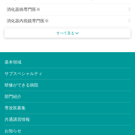
消化器病専門医※
消化器内視鏡専門医※
がん治療認定専門医
すべて見る
がん薬物療法専門医※
肝臓専門医※
基本領域
腎臓専門医※
サブスペシャルティ
透析専門医
研修ができる病院
内分泌代謝科専門医※
部門紹介
糖尿病専門医※
専攻医募集
老年病専門医※
共通講習情報
動脈硬化専門医
お知らせ