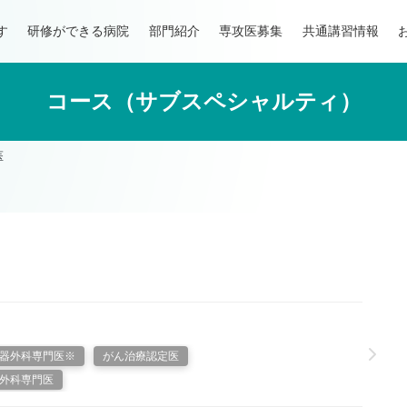
す
研修ができる病院
部門紹介
専攻医募集
共通講習情報
コース（サブスペシャルティ）
医
器外科専門医※
がん治療認定医
外科専門医