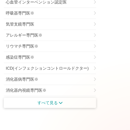
心血管インターベンション認定医
呼吸器専門医※
気管支鏡専門医
アレルギー専門医※
リウマチ専門医※
感染症専門医※
ICD(インフェクションコントロールドクター)
消化器病専門医※
消化器内視鏡専門医※
がん治療認定専門医
すべて見る
がん薬物療法専門医※
肝臓専門医※