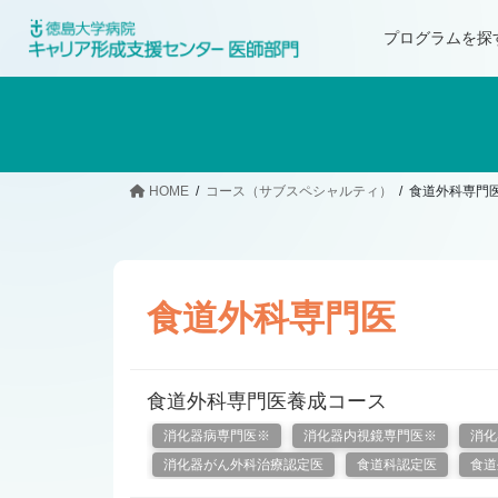
プログラムを探
HOME
コース（サブスペシャルティ）
食道外科専門
食道外科専門医
食道外科専門医養成コース
消化器病専門医※
消化器内視鏡専門医※
消化
消化器がん外科治療認定医
食道科認定医
食道