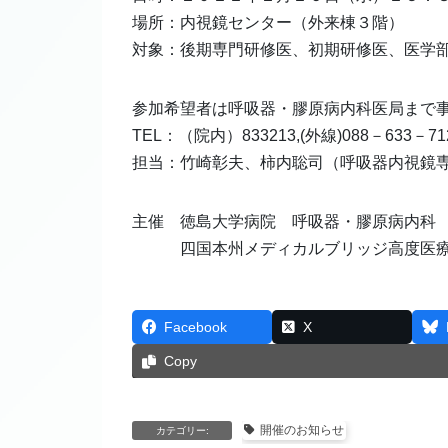
場所：内視鏡センター（外来棟３階）
対象：後期専門研修医、初期研修医、医学
参加希望者は呼吸器・膠原病内科医局まで
TEL：（院内）833213,(外線)088－633－71
担当：竹崎彰夫、柿内聡司（呼吸器内視鏡
主催 徳島大学病院 呼吸器・膠原病内科
四国本州メディカルブリッジ高度医療
Facebook
X
Copy
開催のお知らせ
カテゴリー: