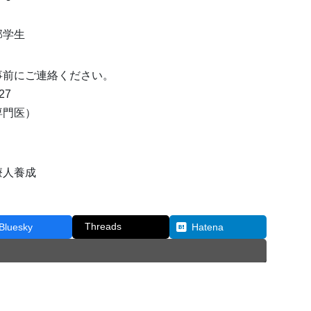
部学生
事前にご連絡ください。
27
専門医）
人養成
Threads
Bluesky
Hatena