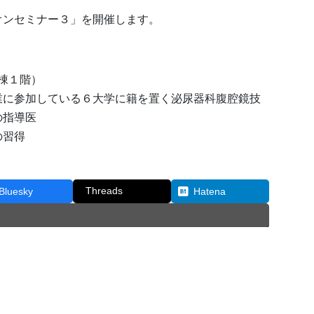
オンセミナー３」を開催します。
棟１階）
業に参加している６大学に籍を置く泌尿器科腹腔鏡技
の指導医
の習得
Threads
Bluesky
Hatena