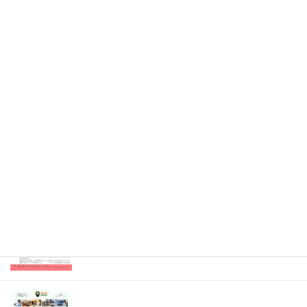
2026年4月21日
Information
消化器・移植外科 医局説明会（既済）
2026年4月7日
Information
眼科 キャリアアップ講演会（既済）
2025年7月9日
開催のお知らせ
内科専門研修プログラム説明会（既済）