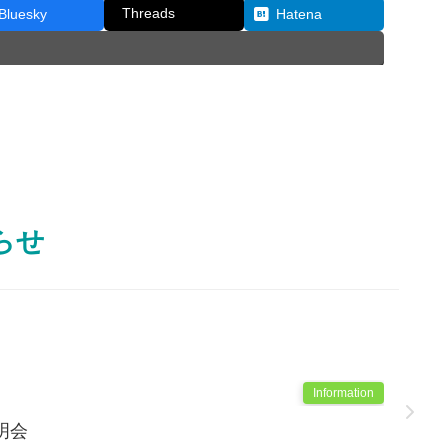
Threads
Bluesky
Hatena
らせ
Information
明会