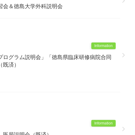
習会＆徳島大学外科説明会
Information
プログラム説明会」「徳島県臨床研修病院合同
（既済）
Information
 医局説明会（既済）