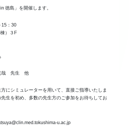
in 徳島」を開催します。
15：30
棟）３F
酔
哉 先生 他
生方にシミュレーターを用いて、直接ご指導いたしま
の先生を初め、多数の先生方のご参加をお待ちしてお
uya@clin.med.tokushima-u.ac.jp