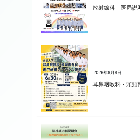
放射線科 医局説
2026年6月8日
耳鼻咽喉科・頭頸