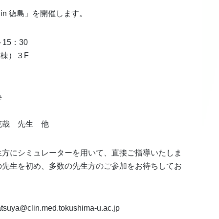
in 徳島」を開催します。
15：30
棟）３F
酔
哉 先生 他
生方にシミュレーターを用いて、直接ご指導いたしま
の先生を初め、多数の先生方のご参加をお待ちしてお
uya@clin.med.tokushima-u.ac.jp