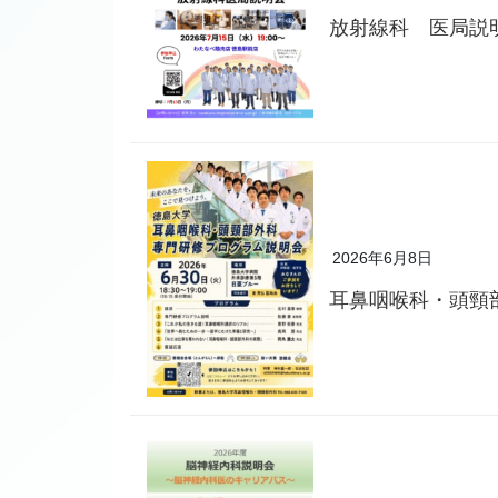
放射線科 医局説
2026年6月8日
耳鼻咽喉科・頭頸