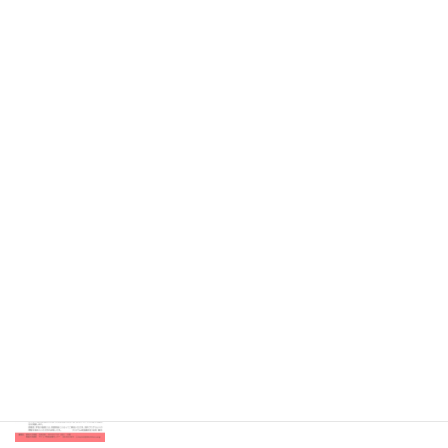
2026年4月21日
Information
消化器・移植外科 医局説明会（既済）
2026年4月7日
Information
眼科 キャリアアップ講演会（既済）
2025年7月9日
開催のお知らせ
内科専門研修プログラム説明会（既済）