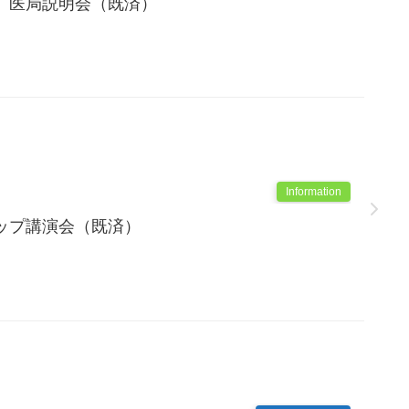
 医局説明会（既済）
Information
ップ講演会（既済）