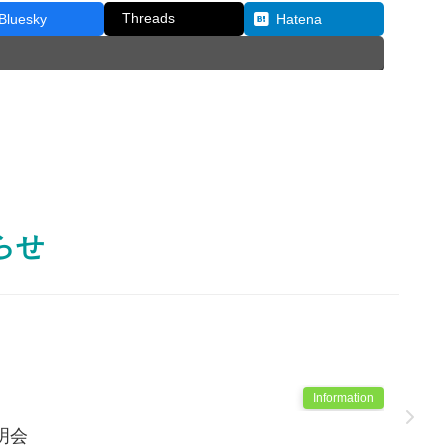
Threads
Bluesky
Hatena
らせ
Information
明会