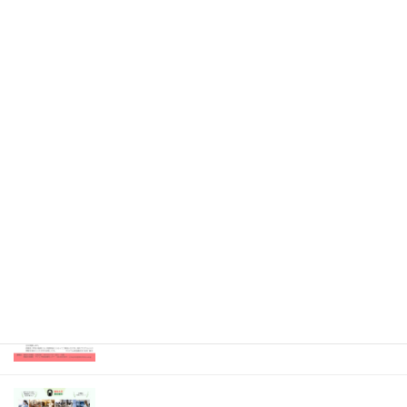
2026年4月21日
Information
消化器・移植外科 医局説明会（既済）
2026年4月7日
Information
眼科 キャリアアップ講演会（既済）
2025年7月9日
開催のお知らせ
内科専門研修プログラム説明会（既済）