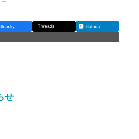
ター
Threads
Bluesky
Hatena
らせ