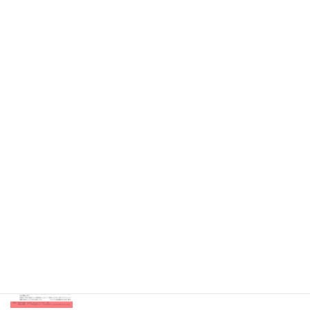
2026年4月21日
Information
消化器・移植外科 医局説明会（既済）
2026年4月7日
Information
眼科 キャリアアップ講演会（既済）
2025年7月9日
開催のお知らせ
内科専門研修プログラム説明会（既済）