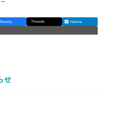
ター
Threads
Bluesky
Hatena
らせ