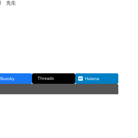
 先生
Threads
Bluesky
Hatena