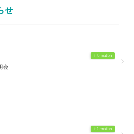
らせ
Information
明会
Information