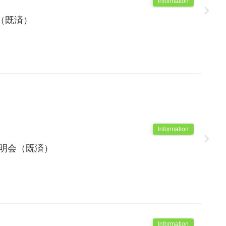
Information
（既済）
Information
説明会（既済）
Information