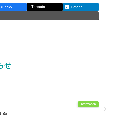
Threads
Bluesky
Hatena
らせ
Information
明会