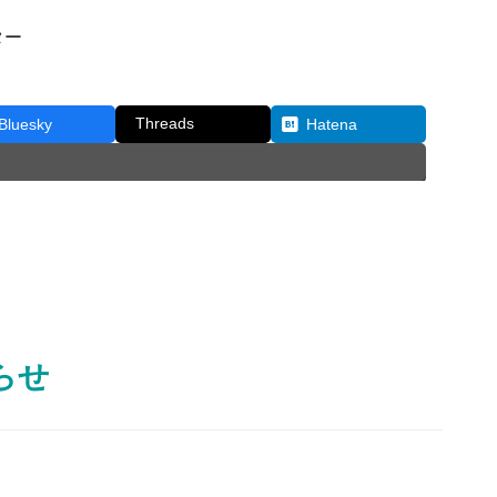
ター
Threads
Bluesky
Hatena
らせ