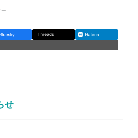
ター
Threads
Bluesky
Hatena
らせ