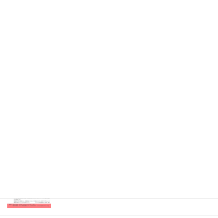
2026年4月21日
Information
消化器・移植外科 医局説明会（既済）
2026年4月7日
Information
眼科 キャリアアップ講演会（既済）
2025年7月9日
開催のお知らせ
内科専門研修プログラム説明会（既済）