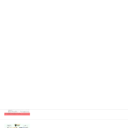
2026年4月21日
Information
消化器・移植外科 医局説明会（既済）
2026年4月7日
Information
眼科 キャリアアップ講演会（既済）
2025年7月9日
開催のお知らせ
内科専門研修プログラム説明会（既済）