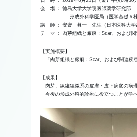
日 時 ： 2019年6月21日（金）午後6時30
会 場 ： 徳島大学大学院医師薬学研究部
形成外科学医局（医学基礎Ａ棟
講 師 ： 安齋 眞一 先生（日本医科大
テーマ ： 肉芽組織と瘢痕：Scar、および
【実施概要】
「肉芽組織と瘢痕：Scar、および関連疾
【成果】
肉芽、線維組織系の皮膚・皮下病変の病理
今後の形成外科的診療に役立つことが学