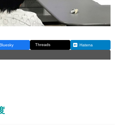
Threads
Bluesky
Hatena
度