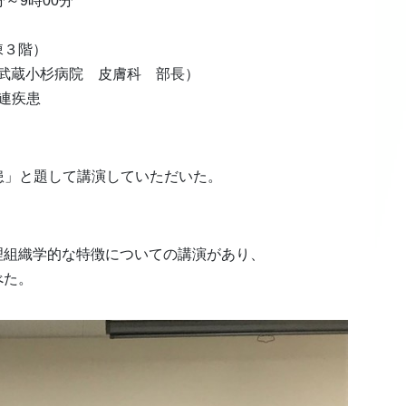
分～9時00分
３階）
学武蔵小杉病院 皮膚科 部長）
関連疾患
患」と題して講演していただいた。
組織学的な特徴についての講演があり、
べた。