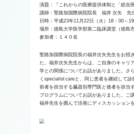
演題：『これからの医療提供体制と「総合
講師：聖路加国際病院院長 福井 次矢 先
日時：平成23年11月22日（火）18：00～19
場所：徳島大学医学部第二臨床講堂（徳島市蔵
参加者：１４０名
聖路加国際病院院長の福井次矢先生をお招
た。福井次矢先生からは、ご自身のキャリ
学との関係についてお話がありました。さ
くspecialist careと、同じ患者を継続して
前者を担当する臓器別専門医と後者を担当
プログラムについてお話がありました。ご
福井先生を囲んで活発にディスカッション