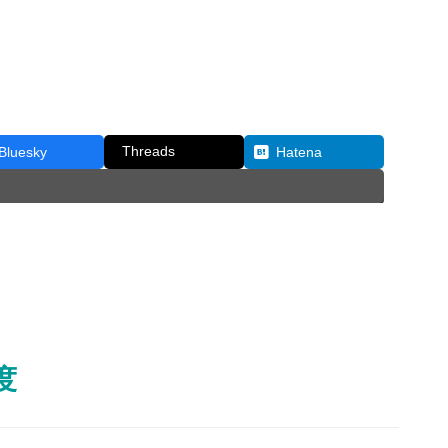
Threads
Bluesky
Hatena
度