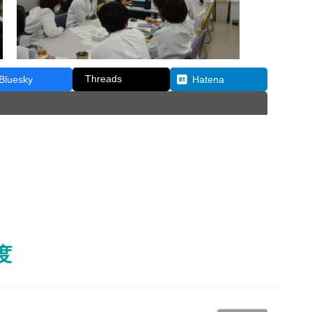
Threads
Bluesky
Hatena
度