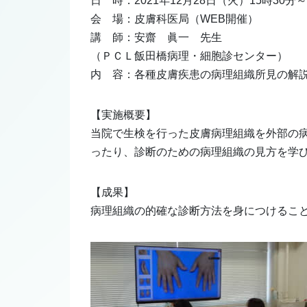
日 時：2021年12月28日（火）15時30分～
会 場：皮膚科医局（WEB開催）
講 師：安齋 眞一 先生
（ＰＣＬ飯田橋病理・細胞診センター）
内 容：各種皮膚疾患の病理組織所見の解
【実施概要】
当院で生検を行った皮膚病理組織を外部の
ったり、診断のための病理組織の見方を学
【成果】
病理組織の的確な診断方法を身につけるこ