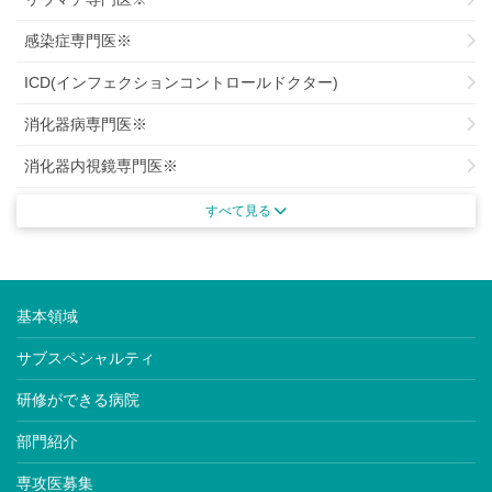
感染症専門医※
ICD(インフェクションコントロールドクター)
消化器病専門医※
消化器内視鏡専門医※
がん治療認定専門医
すべて見る
がん薬物療法専門医※
肝臓専門医※
基本領域
腎臓専門医※
サブスペシャルティ
透析専門医
研修ができる病院
内分泌代謝科専門医※
部門紹介
糖尿病専門医※
専攻医募集