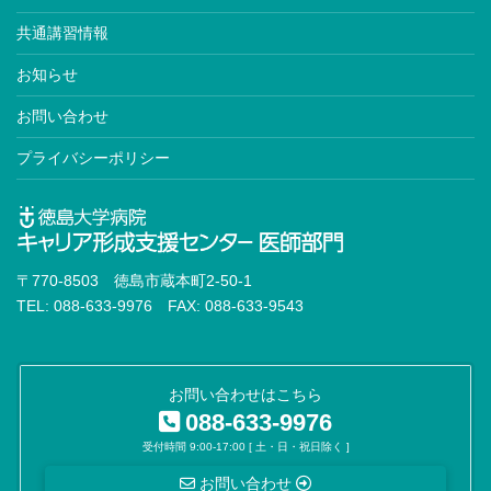
老年病専門医※
共通講習情報
動脈硬化専門医
お知らせ
高血圧専門医
お問い合わせ
血液専門医※
プライバシーポリシー
神経内科専門医※
臨床神経生理学会認定医
脳卒中専門医
〒770-8503 徳島市蔵本町2-50-1
認知症専門医
TEL: 088-633-9976 FAX: 088-633-9543
消化器外科専門医※
内視鏡外科技術認定医
お問い合わせはこちら
088-633-9976
移植認定医
受付時間 9:00-17:00 [ 土・日・祝日除く ]
がん治療認定医
お問い合わせ