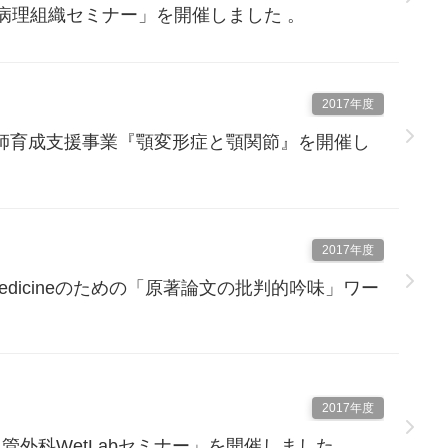
科病理組織セミナー」を開催しました 。
2017年度
師育成支援事業『顎変形症と顎関節』を開催し
2017年度
sed Medicineのための「原著論文の批判的吟味」ワー
2017年度
管外科WetLabセミナー」を開催しました 。