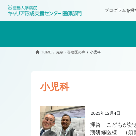
プログラムを探
HOME
先輩・専攻医の声
小児科
小児科
2023年12月4日
拝啓 こどもが好
期研修医様 （須