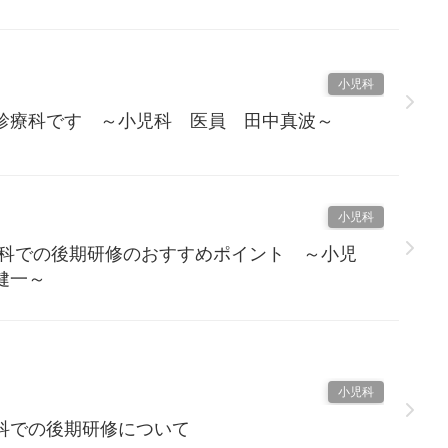
小児科
診療科です ～小児科 医員 田中真波～
小児科
児科での後期研修のおすすめポイント ～小児
健一～
小児科
科での後期研修について