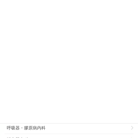
門医研修について
2013年10月24日
食道・乳腺甲状腺外科
後期研修を通して【胸部内分泌腫瘍外科】
診療科別
病理部
総合診療部
リハビリテーション科
循環器内科
呼吸器・膠原病内科