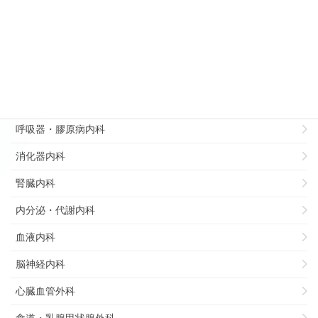
病理部
総合診療部
リハビリテーション科
循環器内科
呼吸器・膠原病内科
消化器内科
腎臓内科
内分泌・代謝内科
血液内科
脳神経内科
心臓血管外科
食道・乳腺甲状腺外科