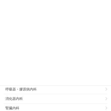
2016年5月31日
病理部
徳島大学病院病理部での専門医研修につい
て
診療科別
病理部
総合診療部
リハビリテーション科
循環器内科
呼吸器・膠原病内科
消化器内科
腎臓内科