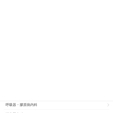
期研修について ～リハビリテーション
科 特任講師 佐藤 紀～
2018年8月1日
リハビリテーション科
徳島大学病院 リハビリテーション科後期研
修内容について
診療科別
病理部
総合診療部
リハビリテーション科
循環器内科
呼吸器・膠原病内科