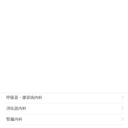
2015年2月2日
精神科・心身症科
徳島大学病院・精神科神経科/心身症科での
専門医研修について
診療科別
病理部
総合診療部
リハビリテーション科
循環器内科
呼吸器・膠原病内科
消化器内科
腎臓内科