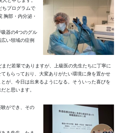
鋭人と申します。
だちプログラムで
院 胸部・内分泌・
吸器の4つのグル
幅広い領域の症例
だまだ若輩でありますが、上級医の先生たちに丁寧に
せてもらっており、大変ありがたい環境に身を置かせ
ことが、今日は出来るようになる。そういった喜びを
味だと思います。
経験ができ、その
。
がある先生、たま