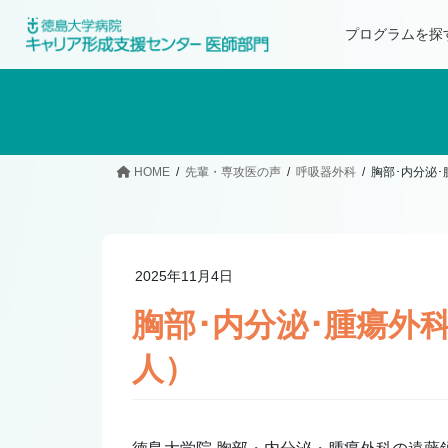
プログラムを探
HOME
先輩・専攻医の声
呼吸器外科
胸部･内分泌
2025年11月4日
胸部･内分泌･腫瘍外
人）