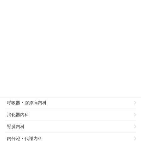
徳島大学病院 泌尿器科 での後期研修
診療科別
病理部
総合診療部
リハビリテーション科
循環器内科
呼吸器・膠原病内科
消化器内科
腎臓内科
内分泌・代謝内科