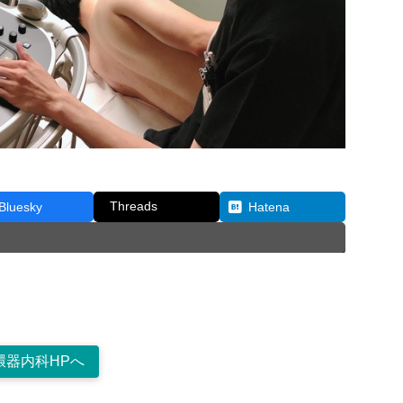
Threads
Bluesky
Hatena
環器内科HPへ