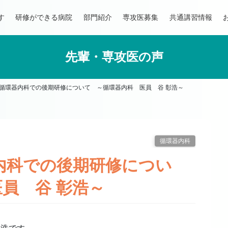
す
研修ができる病院
部門紹介
専攻医募集
共通講習情報
先輩・専攻医の声
 循環器内科での後期研修について ～循環器内科 医員 谷 彰浩～
循環器内科
内科での後期研修につい
員 谷 彰浩～