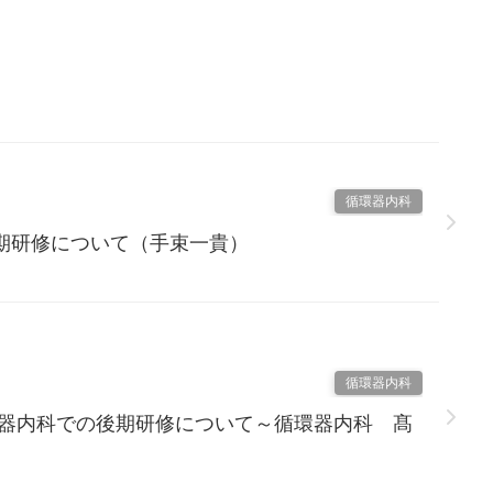
循環器内科
期研修について（手束一貴）
循環器内科
環器内科での後期研修について～循環器内科 髙