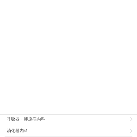
2016年1月27日
救急集中治療科
徳島大学病院救急集中治療部の研修
診療科別
病理部
総合診療部
リハビリテーション科
循環器内科
呼吸器・膠原病内科
消化器内科