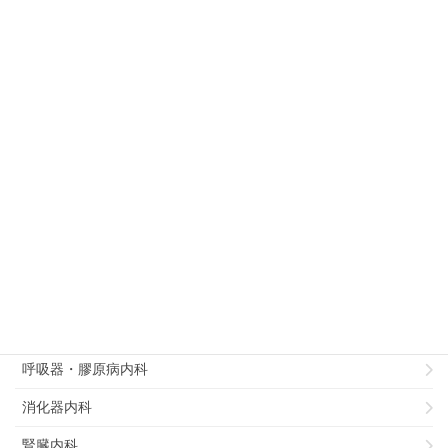
2015年6月30日
皮膚科
徳島大学病院皮膚科での専門医研修につい
て
診療科別
病理部
総合診療部
リハビリテーション科
循環器内科
呼吸器・膠原病内科
消化器内科
腎臓内科