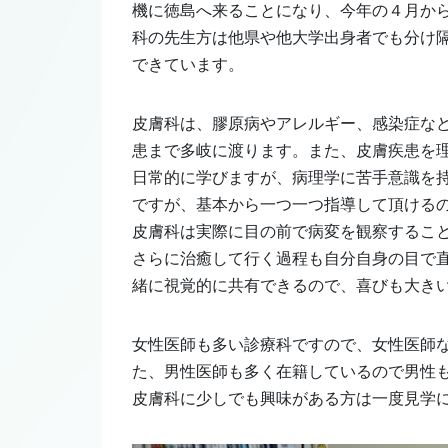
機に徳島へ来ることになり、今年の４月か
科の先生方は他県や他大学出身者でも分け
できています。
皮膚科は、膠原病やアレルギー、感染症な
患まで多岐に渡ります。また、皮膚疾患を
日常的に学びますが、病理学に苦手意識を
ですが、基本から一つ一つ指導して頂ける
皮膚科は実際に目の前で病変を観察するこ
さらに治癒して行く過程も自分自身の目で
緒に視覚的に共有できるので、喜びも大き
女性医師も多い診療科ですので、女性医師
た、男性医師も多く在籍しているので男性
皮膚科に少しでも興味がある方は一度見学