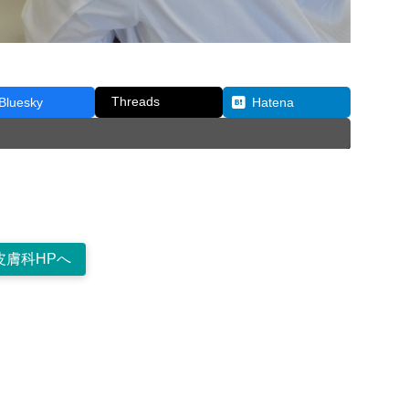
Threads
Bluesky
Hatena
皮膚科HPへ