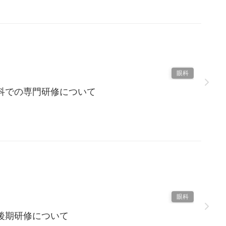
眼科
科での専門研修について
眼科
後期研修について