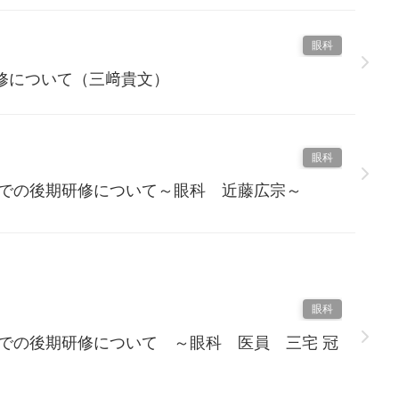
眼科
修について（三﨑貴文）
眼科
科での後期研修について～眼科 近藤広宗～
眼科
科での後期研修について ～眼科 医員 三宅 冠