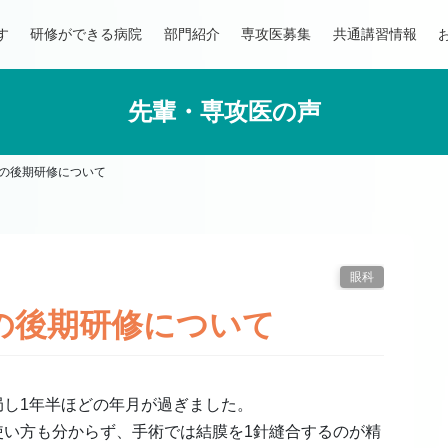
す
研修ができる病院
部門紹介
専攻医募集
共通講習情報
先輩・専攻医の声
での後期研修について
眼科
の後期研修について
局し1年半ほどの年月が過ぎました。
使い方も分からず、手術では結膜を1針縫合するのが精