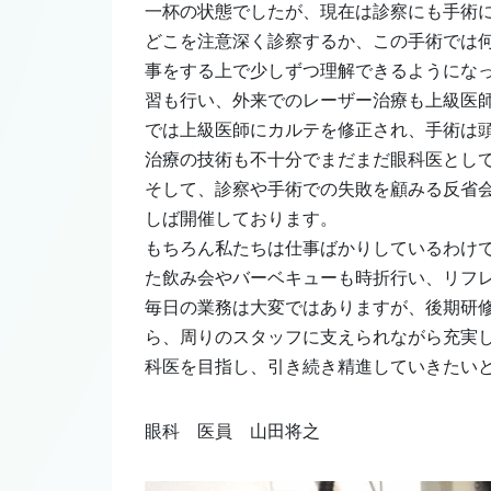
一杯の状態でしたが、現在は診察にも手術
どこを注意深く診察するか、この手術では
事をする上で少しずつ理解できるようになっ
習も行い、外来でのレーザー治療も上級医
では上級医師にカルテを修正され、手術は
治療の技術も不十分でまだまだ眼科医とし
そして、診察や手術での失敗を顧みる反省会
しば開催しております。
もちろん私たちは仕事ばかりしているわけ
た飲み会やバーベキューも時折行い、リフ
毎日の業務は大変ではありますが、後期研
ら、周りのスタッフに支えられながら充実
科医を目指し、引き続き精進していきたい
眼科 医員 山田将之