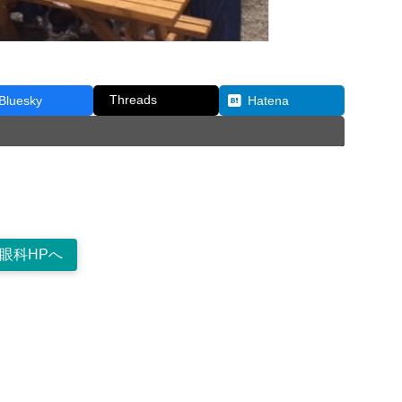
Threads
Bluesky
Hatena
眼科HPへ